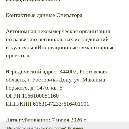
Контактные данные Оператора
Автономная некоммерческая организация
по развитию региональных исследований
и культуры «Инновационные гуманитарные
проекты»
Юридический адрес: 344002, Ростовская
область, г. Ростов-на-Дону, ул. Максима
Горького, д.
147б, кв.
5
ОГРН 1166100051160
ИНН/КПП 6163147233/616401001
Дата публикации: 7 июля 2026 г.
Последнее обновление: 7 июля 2026 г.
Мы используем файлы куки (cookie). Во время