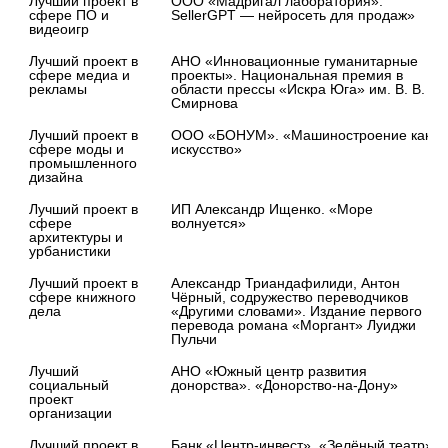
Лучший проект в 
ООО «Мадригал лаборатория». 
сфере ПО и 
SellerGPT — нейросеть для продаж»
видеоигр
Лучший проект в 
АНО «Инновационные гуманитарные 
сфере медиа и 
проекты». Национальная премия в 
рекламы
области прессы «Искра Юга» им. В. В. 
Смирнова
Лучший проект в 
ООО «БОНУМ». «Машиностроение как 
сфере моды и 
искусство»
промышленного 
дизайна
Лучший проект в 
ИП Александр Ищенко. «Море 
сфере 
волнуется»
архитектуры и 
урбанистики
Лучший проект в 
Александр Триандафилиди, Антон 
сфере книжного 
Чёрный, содружество переводчиков 
дела
«Другими словами». Издание первого 
перевода романа «Моргант» Луиджи 
Пульчи
Лучший 
АНО «Южный центр развития 
социальный 
донорства». «Донорство-на-Дону»
проект 
организации
Лучший проект в 
Банк «Центр-инвест». «Зелёный театр»: 